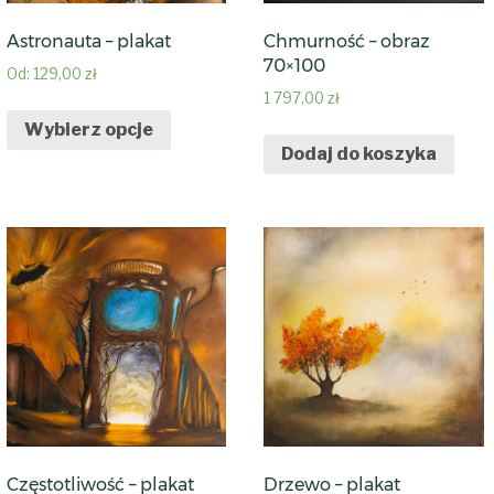
Astronauta – plakat
Chmurność – obraz
70×100
Od:
129,00
zł
1 797,00
zł
Wybierz opcje
Dodaj do koszyka
Częstotliwość – plakat
Drzewo – plakat