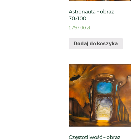
Astronauta – obraz
70×100
1 797,00
zł
Dodaj do koszyka
Częstotliwość – obraz