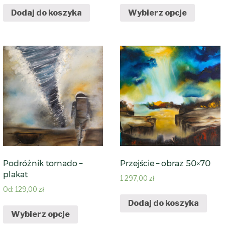
Dodaj do koszyka
Wybierz opcje
Podróżnik tornado –
Przejście – obraz 50×70
plakat
1 297,00
zł
Od:
129,00
zł
Dodaj do koszyka
Wybierz opcje