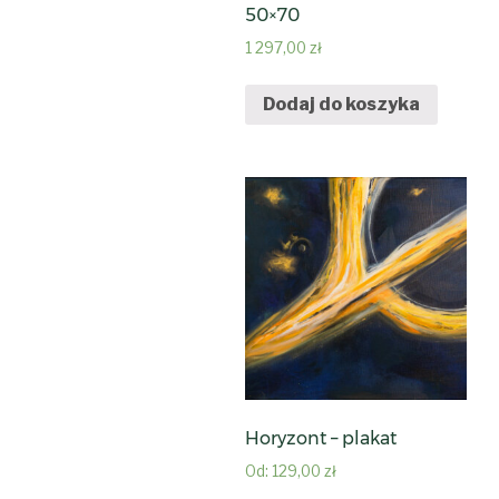
50×70
1 297,00
zł
Dodaj do koszyka
Horyzont – plakat
Od:
129,00
zł