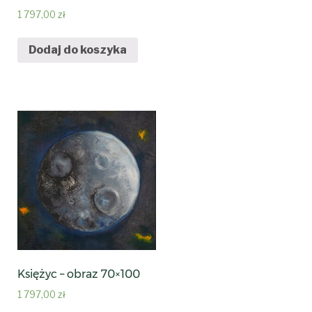
1 797,00
zł
Dodaj do koszyka
Księżyc – obraz 70×100
1 797,00
zł