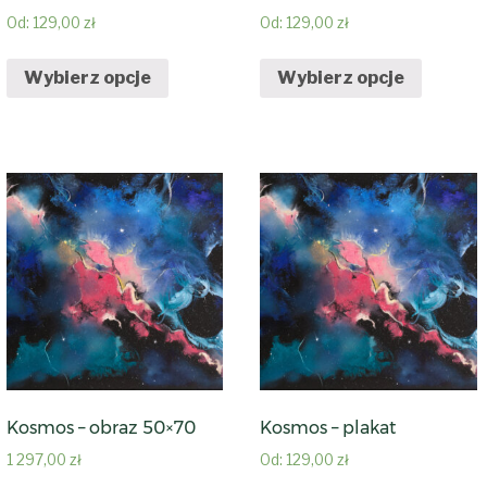
Od:
129,00
zł
Od:
129,00
zł
Wybierz opcje
Wybierz opcje
Kosmos – obraz 50×70
Kosmos – plakat
1 297,00
zł
Od:
129,00
zł