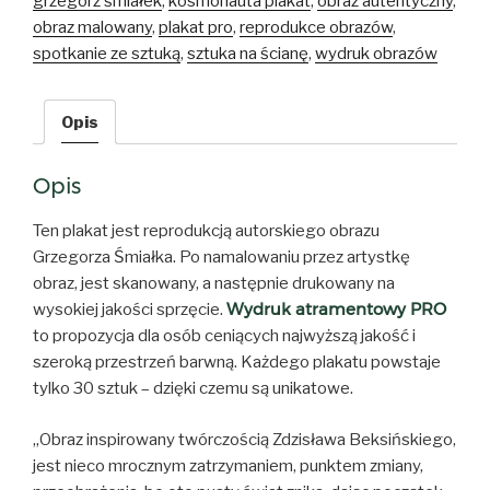
grzegorz śmiałek
,
kosmonauta plakat
,
obraz autentyczny
,
obraz malowany
,
plakat pro
,
reprodukce obrazów
,
spotkanie ze sztuką
,
sztuka na ścianę
,
wydruk obrazów
Opis
Opis
Ten plakat jest reprodukcją autorskiego obrazu
Grzegorza Śmiałka. Po namalowaniu przez artystkę
obraz, jest skanowany, a następnie drukowany na
Wydruk atramentowy PRO
wysokiej jakości sprzęcie.
to propozycja dla osób ceniących najwyższą jakość i
szeroką przestrzeń barwną. Każdego plakatu powstaje
tylko 30 sztuk – dzięki czemu są unikatowe.
„Obraz inspirowany twórczością Zdzisława Beksińskiego,
jest nieco mrocznym zatrzymaniem, punktem zmiany,