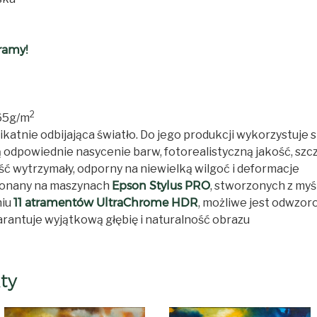
ramy!
2
265g/m
katnie odbijająca światło. Do jego produkcji wykorzystuje s
odpowiednie nasycenie barw, fotorealistyczną jakość, szc
ć wytrzymały, odporny na niewielką wilgoć i deformacje
onany na maszynach
Epson Stylus PRO
, stworzonych z myś
niu
11 atramentów UltraChrome HDR
, możliwe jest odwzor
arantuje wyjątkową głębię i naturalność obrazu
ty