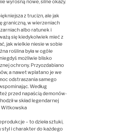
ie wyrosną nowe, silne okazy.
iękniejsza z trucizn, ale jak
nę graniczną, w wierzeniach
zarniach albo ratunek i
dważą się kiedykolwiek mieć z
ć, jak wielkie niesie w sobie
źna roślina była w ogóle
niegdyś możliwie blisko
znej ochrony. Przyozdabiano
mów, a nawet wplatano je we
 moc odstraszania samego
e wspominając. Według
 też przed napaścią demonów-
chodził w skład legendarnej
la Witkowska
eprodukcje – to dzieła sztuki,
styl i charakter do każdego