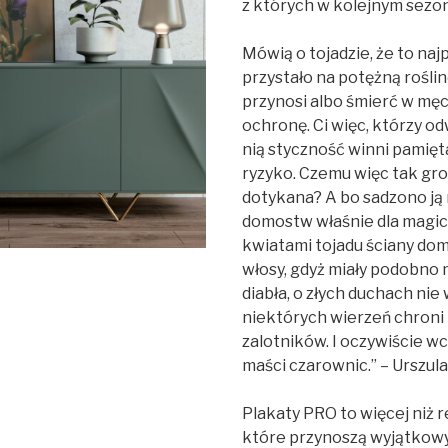
z których w kolejnym sezon
Mówią o tojadzie, że to najp
przystało na potężną rośli
przynosi albo śmierć w męc
ochronę. Ci więc, którzy o
nią styczność winni pamięta
ryzyko. Czemu więc tak gro
dotykana? A bo sadzono ją 
domostw właśnie dla magic
kwiatami tojadu ściany do
włosy, gdyż miały podobno
diabła, o złych duchach ni
niektórych wierzeń chroni
zalotników. I oczywiście w
maści czarownic.
” – Urszu
Plakaty PRO to więcej niż r
które przynoszą wyjątkowy 