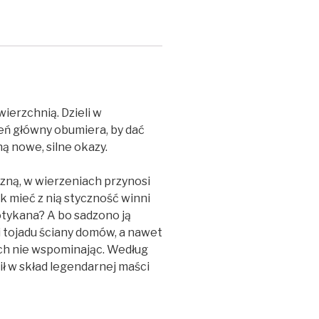
wierzchnią. Dzieli w
eń główny obumiera, by dać
ą nowe, silne okazy.
iczną, w wierzeniach przynosi
k mieć z nią styczność winni
dotykana? A bo sadzono ją
 tojadu ściany domów, a nawet
ach nie wspominając. Według
ł w skład legendarnej maści