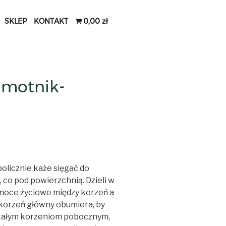
SKLEP
KONTAKT
0,00 zł
amotnik-
bolicznie każe sięgać do
 co pod powierzchnią. Dzieli w
moce życiowe między korzeń a
 korzeń główny obumiera, by
stałym korzeniom pobocznym,