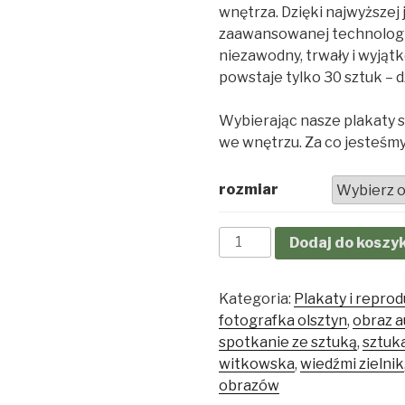
wnętrza. Dzięki najwyższej 
zaawansowanej technologii
niezawodny, trwały i wyjąt
powstaje tylko 30 sztuk – 
Wybierając nasze plakaty s
we wnętrzu. Za co jesteśmy
rozmiar
ilość
Dodaj do koszy
Urszula
Witkowska:
Kategoria:
Plakaty i repro
Tojad
fotografka olsztyn
,
obraz 
mocny
spotkanie ze sztuką
,
sztuka
/
witkowska
,
wiedźmi zielnik
kwiat-
obrazów
samotnik-