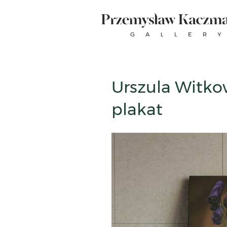
Skip
to
content
Urszula Witko
plakat