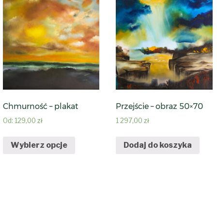
Chmurność – plakat
Przejście – obraz 50×70
Od:
129,00
zł
1 297,00
zł
Wybierz opcje
Dodaj do koszyka