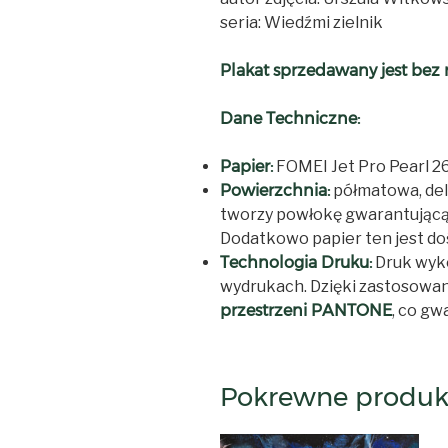
seria: Wiedźmi zielnik
Plakat sprzedawany jest bez 
Dane Techniczne:
Papier:
FOMEI Jet Pro Pearl 
Powierzchnia:
półmatowa, deli
tworzy powłokę gwarantującą 
Dodatkowo papier ten jest doś
Technologia Druku:
Druk wyk
wydrukach. Dzięki zastosowa
przestrzeni PANTONE
, co gw
Pokrewne produk