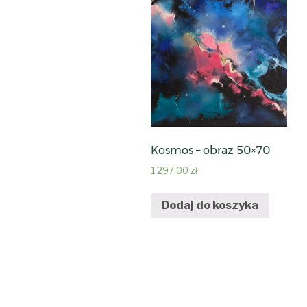
Kosmos – obraz 50×70
1 297,00
zł
Dodaj do koszyka
Nawigacja