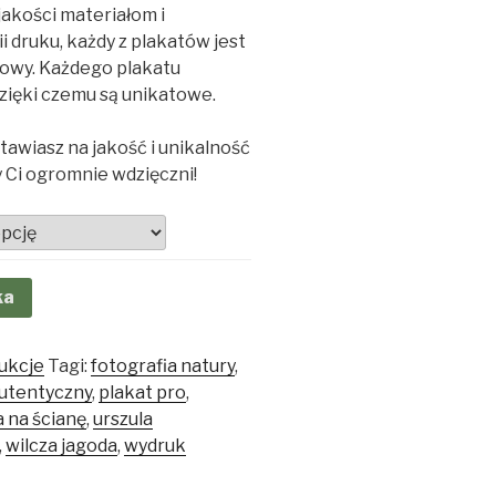
jakości materiałom i
 druku, każdy z plakatów jest
kowy. Każdego plakatu
dzięki czemu są unikatowe.
tawiasz na jakość i unikalność
 Ci ogromnie wdzięczni!
ka
dukcje
Tagi:
fotografia natury
,
autentyczny
,
plakat pro
,
 na ścianę
,
urszula
,
wilcza jagoda
,
wydruk