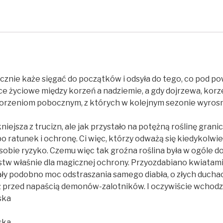
plakat
licznie każe sięgać do początków i odsyła do tego, co pod po
e życiowe między korzeń a nadziemie, a gdy dojrzewa, korz
orzeniom pobocznym, z których w kolejnym sezonie wyrosn
kniejsza z trucizn, ale jak przystało na potężną roślinę gran
o ratunek i ochronę. Ci więc, którzy odważą się kiedykolwie
w sobie ryzyko. Czemu więc tak groźna roślina była w ogóle 
stw właśnie dla magicznej ochrony. Przyozdabiano kwiatami
iały podobno moc odstraszania samego diabła, o złych duch
ż przed napaścią demonów-zalotników. I oczywiście wchodzi
ska
ska