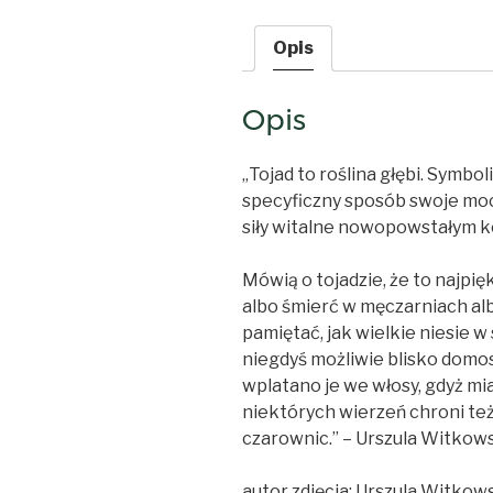
Opis
Opis
„
Tojad to roślina głębi. Symbo
specyficzny sposób swoje moc
siły witalne nowopowstałym k
Mówią o tojadzie, że to najpię
albo śmierć w męczarniach alb
pamiętać, jak wielkie niesie 
niegdyś możliwie blisko domo
wplatano je we włosy, gdyż m
niektórych wierzeń chroni te
czarownic.
” – Urszula Witkow
autor zdjęcia: Urszula Witkow