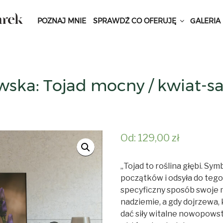
POZNAJ MNIE
SPRAWDŹ CO OFERUJĘ
GALERIA
wska: Tojad mocny / kwiat-s
Od:
129,00
zł
„
Tojad to roślina głębi. Sym
początków i odsyła do tego,
specyficzny sposób swoje 
nadziemie, a gdy dojrzewa,
dać siły witalne nowopow