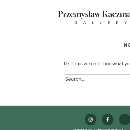
N
It seems we can’t find what yo
instagram
facebook
wes