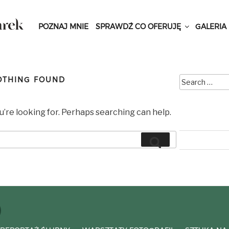
Skip
to
POZNAJ MNIE
SPRAWDŹ CO OFERUJĘ
GALERIA
content
OTHING FOUND
u’re looking for. Perhaps searching can help.
Search
Search
for:
elezklasa