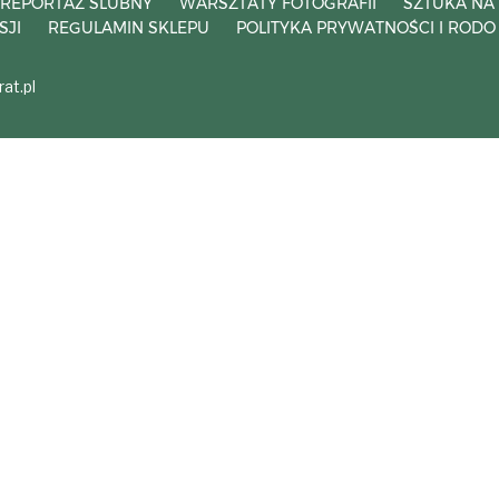
REPORTAŻ ŚLUBNY
WARSZTATY FOTOGRAFII
SZTUKA NA
SJI
REGULAMIN SKLEPU
POLITYKA PRYWATNOŚCI I RODO
at.pl