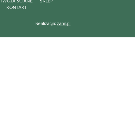
 TWOJĄ ŚCIANĘ
SKLEP
KONTAKT
Realizacja:
zann.pl